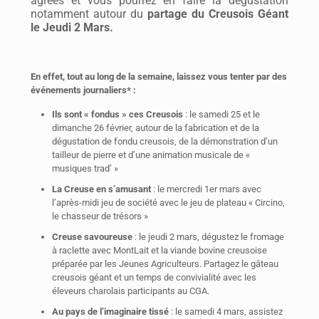
agréés et vous pourrez en faire la dégustation
notamment autour du
partage du Creusois Géant
le Jeudi 2 Mars.
En effet, tout au long de la semaine, laissez vous tenter par des
événements journaliers* :
Ils sont « fondus » ces Creusois
: le samedi 25 et le
dimanche 26 février, autour de la fabrication et de la
dégustation de fondu creusois, de la démonstration d’un
tailleur de pierre et d’une animation musicale de «
musiques trad’ »
La Creuse en s’amusant
: le mercredi 1er mars avec
l’après-midi jeu de société avec le jeu de plateau « Circino,
le chasseur de trésors »
Creuse savoureuse
: le jeudi 2 mars, dégustez le fromage
à raclette avec MontLait et la viande bovine creusoise
préparée par les Jeunes Agriculteurs. Partagez le gâteau
creusois géant et un temps de convivialité avec les
éleveurs charolais participants au CGA.
Au pays de l’imaginaire tissé
: le samedi 4 mars, assistez