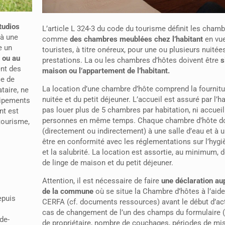
tudios
L’article L 324-3 du code du tourisme définit les cham
 à une
comme
des chambres meublées chez l’habitant
en vue
e un
touristes, à titre onéreux, pour une ou plusieurs nuitée
e ou au
prestations. La ou les chambres d’hôtes doivent être
s
ent des
maison ou l’appartement de l’habitant.
ce de
La location d’une chambre d’hôte comprend la fournit
taire, ne
nuitée et du petit déjeuner. L’accueil est assuré par l’ha
uipements
pas louer plus de 5 chambres par habitation, ni accueill
nt est
personnes en même temps. Chaque chambre d’hôte d
tourisme,
(directement ou indirectement) à une salle d’eau et à u
être en conformité avec les réglementations sur l’hygiè
et la salubrité. La location est assortie, au minimum, d
de linge de maison et du petit déjeuner.
Attention, il est nécessaire de faire
une déclaration au
de la commune
où se situe la Chambre d’hôtes à l’aide
epuis
CERFA (cf. documents ressources) avant le début d’act
cas de changement de l’un des champs du formulaire 
de-
de propriétaire, nombre de couchages, périodes de mi