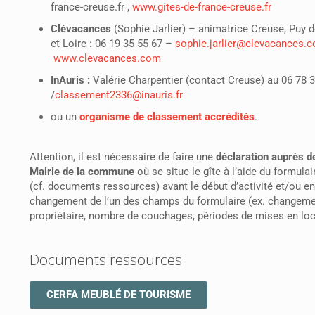
france-creuse.fr ,
www.gites-de-france-creuse.fr
Clévacances
(Sophie Jarlier) – animatrice Creuse, Puy
et Loire : 06 19 35 55 67 –
sophie.jarlier@clevacances.
www.clevacances.com
InAuris :
Valérie Charpentier (contact Creuse) au 06 78 
/
classement2336@inauris.fr
ou
un
organisme de classement accrédités
.
Attention, il est nécessaire de faire une
déclaration auprès de
Mairie de la commune
où se situe le gîte à l’aide du formula
(cf. documents ressources) avant le début d’activité et/ou e
changement de l’un des champs du formulaire (ex. changeme
propriétaire, nombre de couchages, périodes de mises en loc
Documents ressources
CERFA MEUBLÉ DE TOURISME