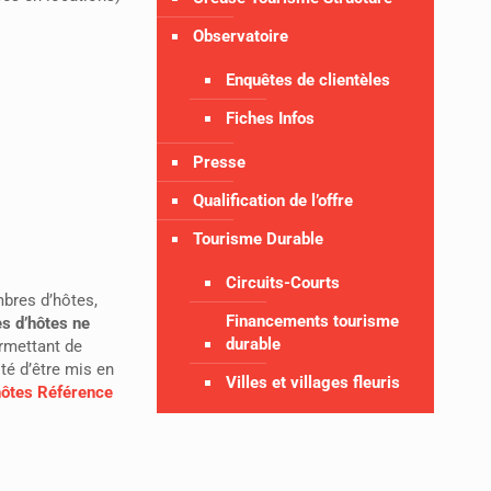
Observatoire
Enquêtes de clientèles
Fiches Infos
Presse
Qualification de l’offre
Tourisme Durable
Circuits-Courts
mbres d’hôtes,
Financements tourisme
s d’hôtes ne
durable
rmettant de
ité d’être mis en
Villes et villages fleuris
ôtes Référence