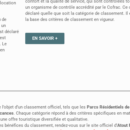
confort et la qualité de service, qui sont contrôlées t
 location
un organisme de contrôle accrédité par le Cofrac. Ce 
déclaré quelle que soit la catégorie de classement. Il 
la base des critères de classement en vigueur.
u de
r un
st déclaré
 est
EN SAVOIR +
. Le
 en
’objet d’un classement officiel, tels que les
Parcs Résidentiels de
acances
. Chaque catégorie répond à des critères spécifiques en mati
ne offre touristique diversifiée et qualitative.
es bénéfices du classement, rendez-vous sur le site officiel d’
Atout 