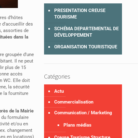
PRESENTATION CREUSE
TOURISME
bres d’hôtes
 d’accueillir des
SCHÉMA DEPARTEMENTAL DE
s, assorties de
DÉVELOPPEMENT
ituées dans la
ORGANISATION TOURISTIQUE
ure groupée d’une
bitant. Il ne peut
ir plus de 15
onne accès
Catégories
n WC. Elle doit
ne, la sécurité
Actu
e la fourniture
Commercialisation
près de la Mairie
Communication / Marketing
 du formulaire
ivité et/ou en
Plans médias
(ex. changement
ses en locations)
Creuse Tourisme Structure