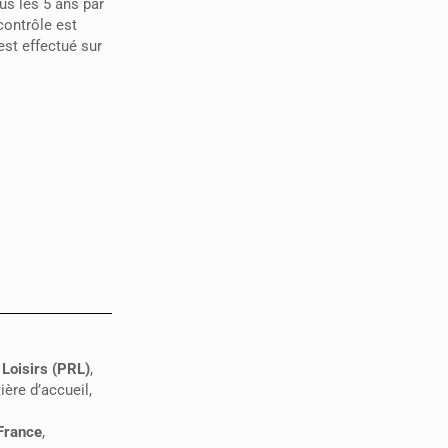
ous les 5 ans par
contrôle est
est effectué sur
 Loisirs (PRL)
,
ère d’accueil,
France
,