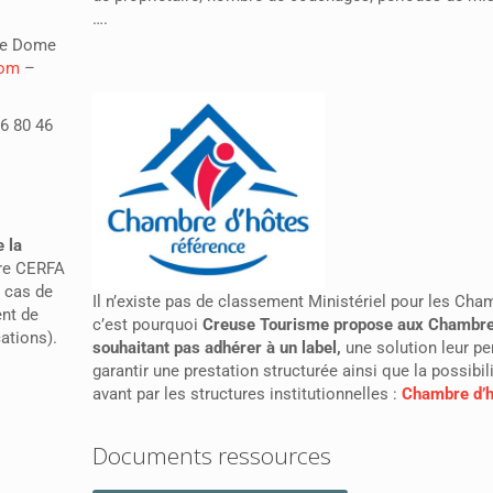
….
 de Dome
com
–
36 80 46
 la
ire CERFA
n cas de
Il n’existe pas de classement Ministériel pour les Cha
nt de
c’est pourquoi
Creuse Tourisme propose aux Chambre
ations).
souhaitant pas adhérer à un label,
une solution leur pe
garantir une prestation structurée ainsi que la possibil
avant par les structures institutionnelles :
Chambre d’h
Documents ressources