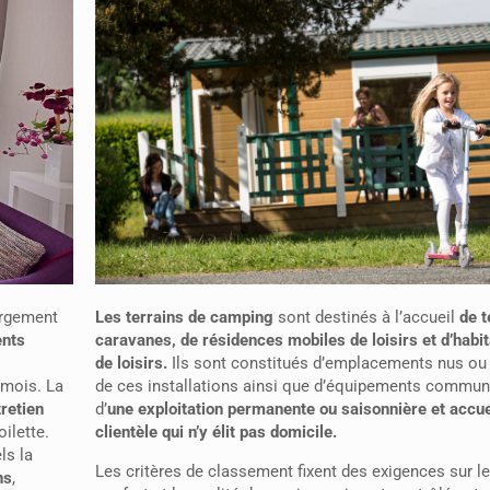
Les terrains de camping
sont destinés à l’accueil
de t
ergement
caravanes, de résidences mobiles de loisirs et d’habi
ents
de loisirs.
Ils sont constitués d’emplacements nus ou 
de ces installations ainsi que d’équipements communs. 
 mois. La
d’
une exploitation permanente ou saisonnière et accue
tretien
clientèle qui n’y élit pas domicile.
oilette.
els la
Les critères de classement fixent des exigences sur le
ns
,