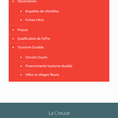
Observatoire
Enquêtes de clientèles
Fiches Infos
Presse
Qualification de l’offre
Tourisme Durable
Circuits-Courts
Financements tourisme durable
Villes et villages fleuris
La Creuse