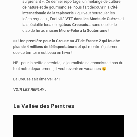
surprenant ». Ce dernier reportage, un mélange de culture,
de nature et de gourmandise, nous fait découvrir la
Cité
internationale de la tapisserie
« qui veut bousculer les
idées reçues » , l’activité
VTT dans les Monts de Guéret,
et
la spécialité locale le
gâteau Creusois
… sans oublier le
clap de fin au
musée Micro-Folie à la Souterraine
!
>>
Une première pour la Creuse au JT de France 2
qui touche
plus de 4 millions
de téléspectateurs
et qui montre également
que ce territoire est beau en hiver !
NB : pour la petite anecdote, le journaliste ne connaissait pas du
tout notre département , il veut revenir en vacances
La Creuse sait émerveiller !
VOIR LES REPLAY :
La Vallée des Peintres