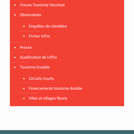
Creuse Tourisme Structure
Observatoire
Enquêtes de clientèles
Fiches Infos
Presse
Qualification de l’offre
Tourisme Durable
Circuits-Courts
Financements tourisme durable
Villes et villages fleuris