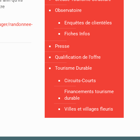
tre
Observatoire
Enquêtes de clientèles
uger/randonnee-
Fiches Infos
Presse
Qualification de l’offre
Tourisme Durable
Circuits-Courts
Financements tourisme
durable
Villes et villages fleuris