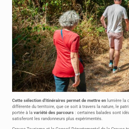
Cette sélection d’itinéraires permet de mettre en
lumière la 
différente du territoire, que ce soit à travers la nature, le pa
portée à la
v
ariété des parcours
: certaines balades sont idé
satisferont les randonneurs plus expérimentés.
Creuse Tourisme et le Conseil Départemental de la Creuse tra