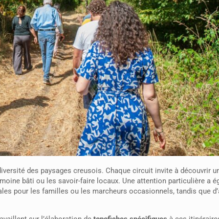
diversité des paysages creusois. Chaque circuit invite à découvrir u
trimoine bâti ou les savoir-faire locaux. Une attention particulière a 
ales pour les familles ou les marcheurs occasionnels, tandis que d’
vaillent sur l’élaboration de
topofiches spécifiques
à ces itinéraires