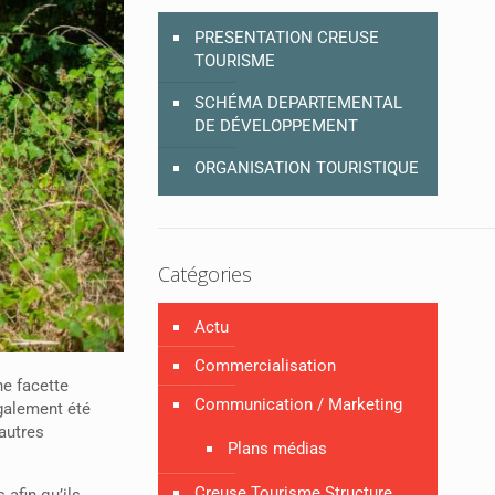
PRESENTATION CREUSE
TOURISME
SCHÉMA DEPARTEMENTAL
DE DÉVELOPPEMENT
ORGANISATION TOURISTIQUE
Catégories
Actu
Commercialisation
ne facette
Communication / Marketing
également été
autres
Plans médias
Creuse Tourisme Structure
 afin qu’ils