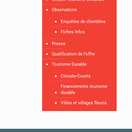
Observatoire
Enquêtes de clientèles
Fiches Infos
Presse
Qualification de l’offre
Tourisme Durable
Circuits-Courts
Financements tourisme
durable
Villes et villages fleuris