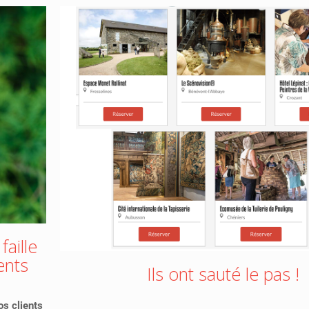
aille
ents
Ils ont sauté le pas !
os clients