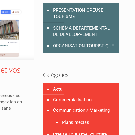
PRESENTATION CREUSE
TOURISME
SCHÉMA DEPARTEMENTAL
DE DÉVELOPPEMENT
ORGANISATION TOURISTIQUE
 et vos
Catégories
Actu
réneaux sur
Commercialisation
ngez-les en
, sans
Communication / Marketing
Plans médias
Creuse Tourisme Structure