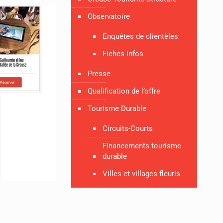
Observatoire
Enquêtes de clientèles
Fiches Infos
Presse
Qualification de l’offre
Tourisme Durable
Circuits-Courts
Financements tourisme
durable
Villes et villages fleuris