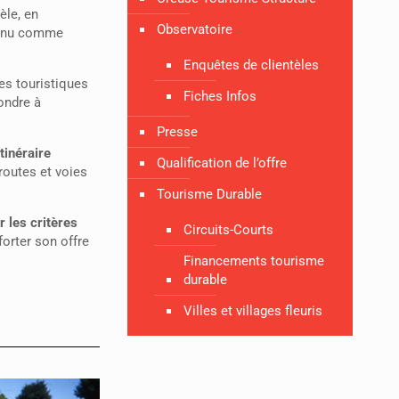
èle, en
Observatoire
onnu comme
Enquêtes de clientèles
es touristiques
Fiches Infos
ondre à
Presse
tinéraire
Qualification de l’offre
routes et voies
Tourisme Durable
r les critères
Circuits-Courts
orter son offre
Financements tourisme
durable
Villes et villages fleuris