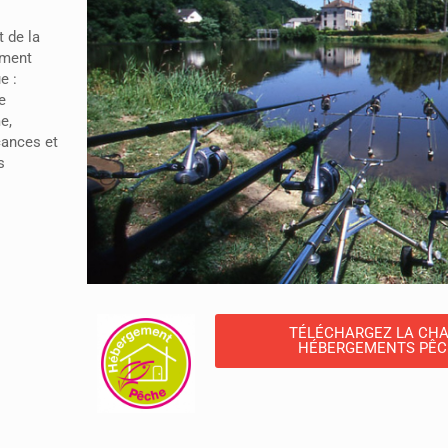
t de la
ûment
e :
e
e,
cances et
s
TÉLÉCHARGEZ LA CH
HÉBERGEMENTS PÊ