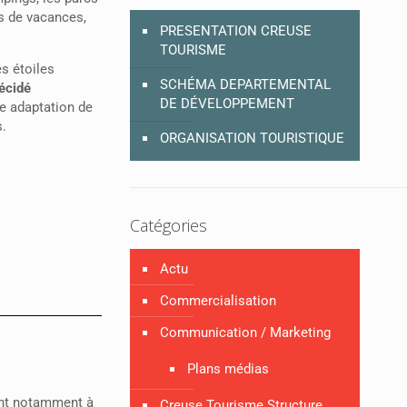
es de vacances,
PRESENTATION CREUSE
TOURISME
es étoiles
SCHÉMA DEPARTEMENTAL
écidé
DE DÉVELOPPEMENT
e adaptation de
s.
ORGANISATION TOURISTIQUE
Catégories
Actu
Commercialisation
Communication / Marketing
Plans médias
hant notamment à
Creuse Tourisme Structure