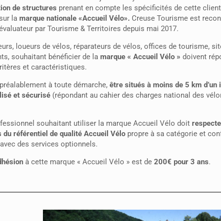
tion de structures
prenant en compte les spécificités de cette client
sur la
marque nationale «Accueil Vélo».
Creuse Tourisme est rec
valuateur par Tourisme & Territoires depuis mai 2017.
urs, loueurs de vélos, réparateurs de vélos, offices de tourisme, sit
nts, souhaitant bénéficier de la
marque « Accueil Vélo »
doivent rép
ritères et caractéristiques.
, préalablement à toute démarche,
être situés à moins de 5 km d’un i
lisé et sécurisé
(répondant au cahier des charges national des vélo
essionnel souhaitant utiliser la marque Accueil Vélo doit
respecte
s du référentiel de qualité Accueil Vélo
propre à sa catégorie et conf
 avec des services optionnels.
dhésion
à cette marque « Accueil Vélo » est de
200€ pour 3 ans
.