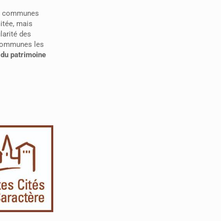
es communes
mitée, mais
larité des
 communes les
du patrimoine