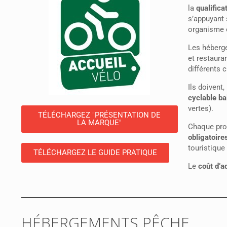
la
qualifica
s’appuyant 
organisme é
Les héberge
et restaura
différents c
Ils doivent
cyclable ba
vertes).
TÉLÉCHARGEZ "PRÉSENTATION DE
LA MARQUE"
Chaque prof
obligatoire
touristique
TÉLÉCHARGEZ LE GUIDE PRATIQUE
Le
coût d’a
HÉBERGEMENTS PÊCHE