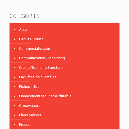
CATEGORIES
Actu
Circuits-Courts
Commercialisation
Communication / Marketing
Creuse Tourisme Structure
Enquêtes de clientèles
Fiches Infos
Financements tourisme durable
Observatoire
Plans médias
Presse