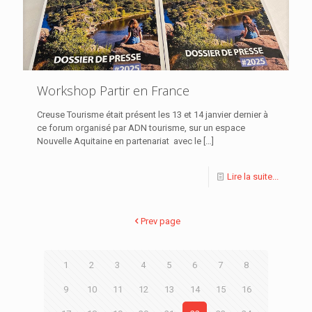
Workshop Partir en France
Creuse Tourisme était présent les 13 et 14 janvier dernier à
ce forum organisé par ADN tourisme, sur un espace
Nouvelle Aquitaine en partenariat avec le
[…]
Lire la suite...
Prev page
1
2
3
4
5
6
7
8
9
10
11
12
13
14
15
16