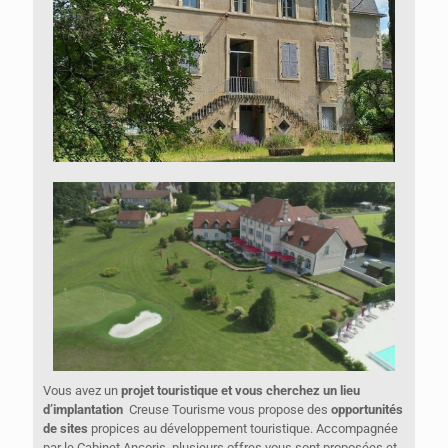
Vous avez un
projet touristique et vous cherchez un lieu
d’implantation
Creuse Tourisme vous propose des
opportunités
de sites
propices au développement touristique. Accompagnée
par le Cabinet Ancoris, plusieurs offres vous sont proposées et