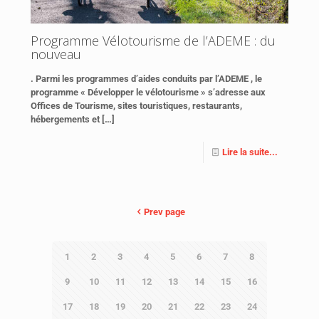
Programme Vélotourisme de l’ADEME : du
nouveau
. Parmi les programmes d’aides conduits par l’ADEME , le
programme « Développer le vélotourisme » s’adresse aux
Offices de Tourisme, sites touristiques, restaurants,
hébergements et
[…]
Lire la suite...
Prev page
1
2
3
4
5
6
7
8
9
10
11
12
13
14
15
16
17
18
19
20
21
22
23
24