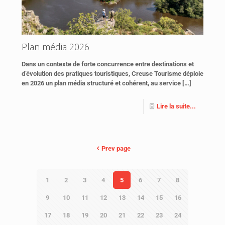
Plan média 2026
Dans un contexte de forte concurrence entre destinations et
d’évolution des pratiques touristiques, Creuse Tourisme déploie
en 2026 un plan média structuré et cohérent, au service
[…]
Lire la suite...
Prev page
1
2
3
4
5
6
7
8
9
10
11
12
13
14
15
16
17
18
19
20
21
22
23
24