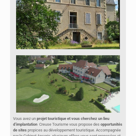
Vous avez un
projet touristique et vous cherchez un lieu
d’implantation
Creuse Tourisme vous propose des
opportunités
de sites
propices au développement touristique. Accompagnée
par le Cabinet Ancoris, plusieurs offres vous sont proposées et