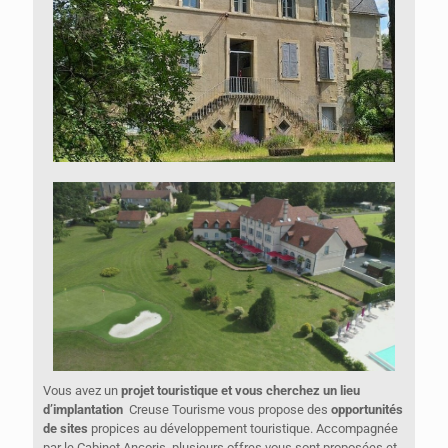
Vous avez un
projet touristique et vous cherchez un lieu
d’implantation
Creuse Tourisme vous propose des
opportunités
de sites
propices au développement touristique. Accompagnée
par le Cabinet Ancoris, plusieurs offres vous sont proposées et