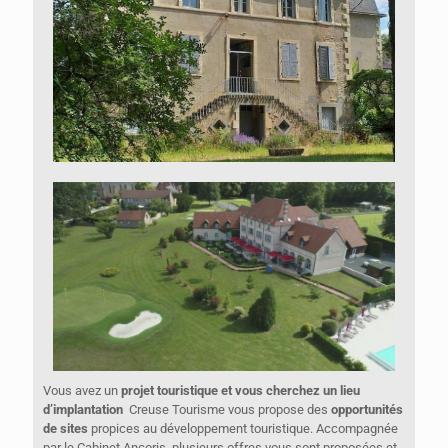
Vous avez un
projet touristique et vous cherchez un lieu
d’implantation
Creuse Tourisme vous propose des
opportunités
de sites
propices au développement touristique. Accompagnée
par le Cabinet Ancoris, plusieurs offres vous sont proposées et