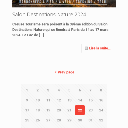
Salon Destinations Nature 2024
Creuse Tourisme sera présent à la 39ème édition du Salon
Destinations Nature qui se tiendra à Paris du 14 au 17 mars
2024. Le Lac de
[…]
Lire la suite...
Prev page
1
2
3
4
5
6
7
8
9
10
11
12
13
14
15
16
17
18
19
20
21
22
23
24
25
26
27
28
29
30
31
32