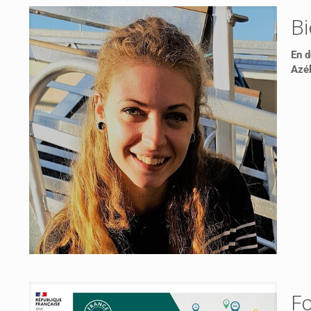
B
En d
Azél
Fo