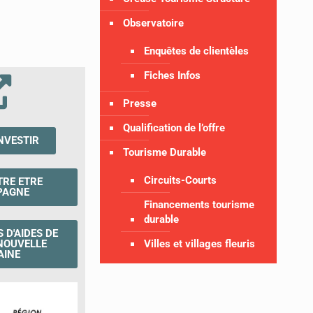
Observatoire
Enquêtes de clientèles
Fiches Infos
Presse
Qualification de l’offre
NVESTIR
Tourisme Durable
Circuits-Courts
TRE ETRE
PAGNE
Financements tourisme
durable
S D'AIDES DE
Villes et villages fleuris
NOUVELLE
AINE