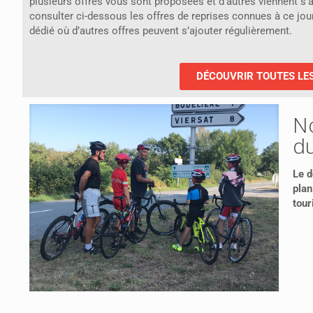
plusieurs offres vous sont proposées et d’autres viennent s’a
consulter ci-dessous les offres de reprises connues à ce jour e
dédié où d’autres offres peuvent s’ajouter régulièrement.
DÉCOUVRIR TOUTES LE
N
d
Le d
plan
tou