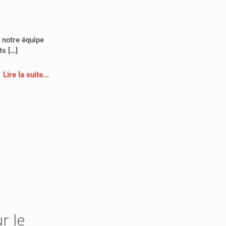
s notre équipe
ts
[…]
Lire la suite...
r le