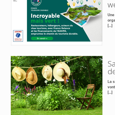
w
Une 
orga
[…]
Sa
d
La s
vont
[…]