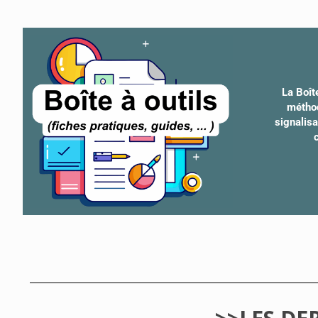
La Boît
méthod
signalis