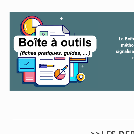
La Boît
méthod
signalis