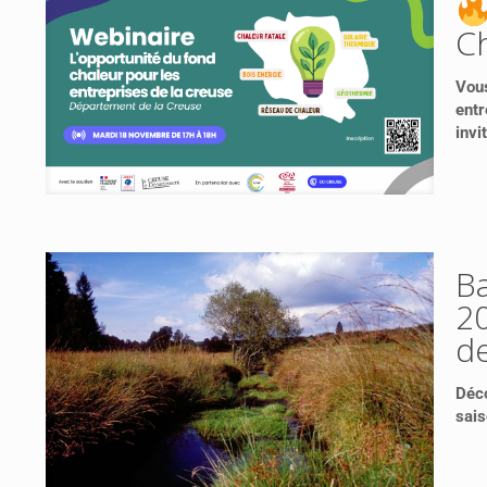
C
Vous
entr
invi
B
20
de
Déco
sais