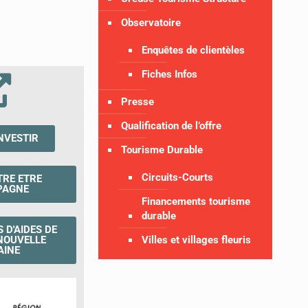
Observatoire
Enquêtes de clientèles
Fiches Infos
Presse
Qualification de l’offre
NVESTIR
Tourisme Durable
Circuits-Courts
TRE ETRE
PAGNE
Financements tourisme
durable
S D'AIDES DE
Villes et villages fleuris
NOUVELLE
AINE