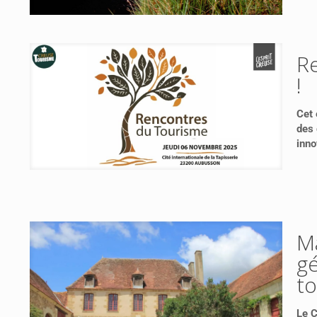
Re
!
Cet 
des 
inno
Ma
g
to
Le 