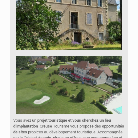
Vous avez un
projet touristique et vous cherchez un lieu
d’implantation
Creuse Tourisme vous propose des
opportunités
de sites
propices au développement touristique. Accompagnée
par le Cabinet Ancoris, plusieurs offres vous sont proposées et